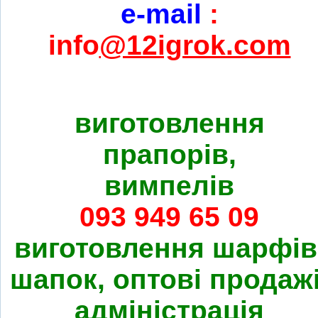
e-mail
:
info
@12igrok.com
виготовлення
прапорів,
вимпелів
093 949 65 09
виготовлення шарфів
шапок, оптові продажі
адміністрація