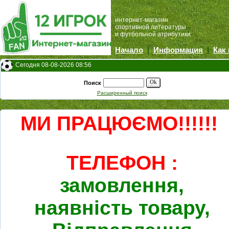
интернет-магазин
спортивной литературы
и футбольной атрибутики
Начало
|
Информация
|
Как
Сегодня 08-08-2026 08:56
Ok
Поиск
Расширенный поиск
МИ ПРАЦЮЄМО!!!!!!
ТЕЛЕФОН :
замовлення,
наявність товару,