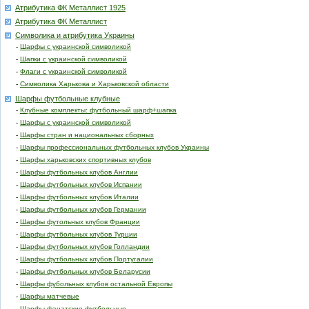
Атрибутика ФК Металлист 1925
Атрибутика ФК Металлист
Символика и атрибутика Украины
-
Шарфы с украинской символикой
-
Шапки с украинской символикой
-
Флаги с украинской символикой
-
Символика Харькова и Харьковской области
Шарфы футбольные клубные
-
Клубные комплекты: футбольный шарф+шапка
-
Шарфы с украинской символикой
-
Шарфы стран и национальных сборных
-
Шарфы профессиональных футбольных клубов Украины
-
Шарфы харьковских спортивных клубов
-
Шарфы футбольных клубов Англии
-
Шарфы футбольных клубов Испании
-
Шарфы футбольных клубов Италии
-
Шарфы футбольных клубов Германии
-
Шарфы футольных клубов Франции
-
Шарфы футбольных клубов Турции
-
Шарфы футбольных клубов Голландии
-
Шарфы футбольных клубов Португалии
-
Шарфы футбольных клубов Беларусии
-
Шарфы фубольных клубов остальной Европы
-
Шарфы матчевые
-
Шарфы фанатские футбольные