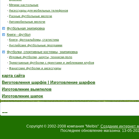
-
Мячики настольные
-
Аксессуары для мобильных телефонов
-
Разные футбольные мелочи
-
Автомобильные мелочи
Футбольная экипировка
Книги - футбол
-
Книги, фотоальбомы, статистика
-
Английские футбольные програмки
Футболки, спортивные костюмы, экипировка
-
Игровые футболки, шорты, тенниски-поло
-
Трикотажные футболки с принтами и эмблемами клубов
-
Фанатские футболки и аксессуары
карта сайта
Виготовлення шарфів | Изготовление шарфов
Изготовление вымпелов
Изготовление шапок
Copyright © 2002-2008 компания "Melbis".
Создание интернет м
Последнее обновление магазина: 13-05-202