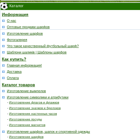
Каталог
Информация
О нас
Оптовые продажи шарфов
Изготовление шарфов
Фотогалерея
Что такое качественный футбольный шарф?
Шаблони шаликів | Шаблоны шарфов
Как купить?
Главная информация!
Доставка
Оплата
Каталог товаров
Изготовление вымпелов
Изготовление символики и атрибутики
-
Изготовление флагов и флажков
-
Изготовление значков и брелоков
-
Изготовление настенных часов
-
Изготовление посуды
-
Изготовление магнитов
Изготовление шарфов, шапок и спортивной одежды
-
Изготовление шарфов