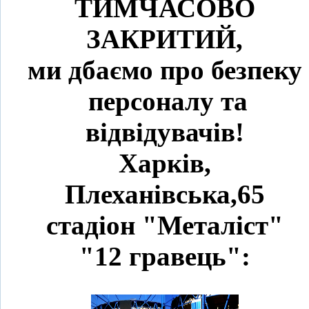
ТИМЧАСОВО
ЗАКРИТИЙ,
ми дбаємо про безпеку
персоналу та
відвідувачів!
Харків,
Плеханівська,65
стадіон "Металіст"
"12 гравець":