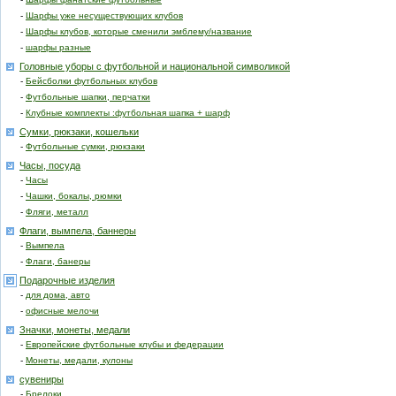
-
Шарфы уже несуществующих клубов
-
Шарфы клубов, которые сменили эмблему/название
-
шарфы разные
Головные уборы с футбольной и национальной символикой
-
Бейсболки футбольных клубов
-
Футбольные шапки, перчатки
-
Клубные комплекты :футбольная шапка + шарф
Сумки, рюкзаки, кошельки
-
Футбольные сумки, рюкзаки
Часы, посуда
-
Часы
-
Чашки, бокалы, рюмки
-
Фляги, металл
Флаги, вымпела, баннеры
-
Вымпела
-
Флаги, банеры
Подарочные изделия
-
для дома, авто
-
офисные мелочи
Значки, монеты, медали
-
Европейские футбольные клубы и федерации
-
Монеты, медали, кулоны
сувениры
-
Брелоки