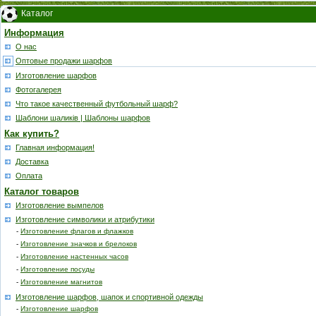
Каталог
Информация
О нас
Оптовые продажи шарфов
Изготовление шарфов
Фотогалерея
Что такое качественный футбольный шарф?
Шаблони шаликів | Шаблоны шарфов
Как купить?
Главная информация!
Доставка
Оплата
Каталог товаров
Изготовление вымпелов
Изготовление символики и атрибутики
-
Изготовление флагов и флажков
-
Изготовление значков и брелоков
-
Изготовление настенных часов
-
Изготовление посуды
-
Изготовление магнитов
Изготовление шарфов, шапок и спортивной одежды
-
Изготовление шарфов