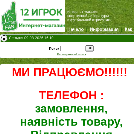
интернет-магазин
спортивной литературы
и футбольной атрибутики
Начало
|
Информация
|
Как
Сегодня 09-08-2026 16:10
Ok
Поиск
Расширенный поиск
МИ ПРАЦЮЄМО!!!!!!
ТЕЛЕФОН :
замовлення,
наявність товару,