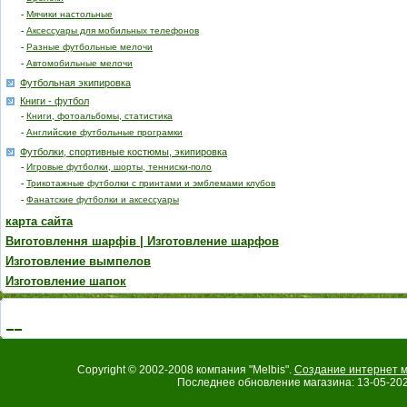
-
Мячики настольные
-
Аксессуары для мобильных телефонов
-
Разные футбольные мелочи
-
Автомобильные мелочи
Футбольная экипировка
Книги - футбол
-
Книги, фотоальбомы, статистика
-
Английские футбольные програмки
Футболки, спортивные костюмы, экипировка
-
Игровые футболки, шорты, тенниски-поло
-
Трикотажные футболки с принтами и эмблемами клубов
-
Фанатские футболки и аксессуары
карта сайта
Виготовлення шарфів | Изготовление шарфов
Изготовление вымпелов
Изготовление шапок
Copyright © 2002-2008 компания "Melbis".
Создание интернет м
Последнее обновление магазина: 13-05-202