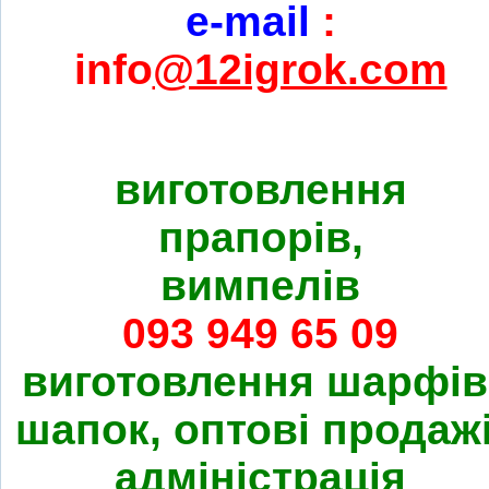
e-mail
:
info
@12igrok.com
виготовлення
прапорів,
вимпелів
093 949 65 09
виготовлення шарфів
шапок, оптові продажі
адміністрація