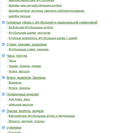
-
Шарфы уже несуществующих клубов
-
Шарфы клубов, которые сменили эмблему/название
-
шарфы разные
Головные уборы с футбольной и национальной символикой
-
Бейсболки футбольных клубов
-
Футбольные шапки, перчатки
-
Клубные комплекты :футбольная шапка + шарф
Сумки, рюкзаки, кошельки
-
Футбольные сумки, рюкзаки
Часы, посуда
-
Часы
-
Чашки, бокалы, рюмки
-
Фляги, металл
Флаги, вымпела, баннеры
-
Вымпела
-
Флаги, банеры
Подарочные изделия
-
для дома, авто
-
офисные мелочи
Значки, монеты, медали
-
Европейские футбольные клубы и федерации
-
Монеты, медали, кулоны
сувениры
-
Брелоки