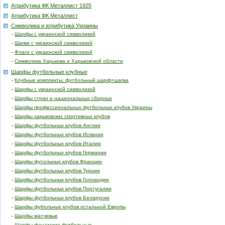
Атрибутика ФК Металлист 1925
Атрибутика ФК Металлист
Символика и атрибутика Украины
-
Шарфы с украинской символикой
-
Шапки с украинской символикой
-
Флаги с украинской символикой
-
Символика Харькова и Харьковской области
Шарфы футбольные клубные
-
Клубные комплекты: футбольный шарф+шапка
-
Шарфы с украинской символикой
-
Шарфы стран и национальных сборных
-
Шарфы профессиональных футбольных клубов Украины
-
Шарфы харьковских спортивных клубов
-
Шарфы футбольных клубов Англии
-
Шарфы футбольных клубов Испании
-
Шарфы футбольных клубов Италии
-
Шарфы футбольных клубов Германии
-
Шарфы футольных клубов Франции
-
Шарфы футбольных клубов Турции
-
Шарфы футбольных клубов Голландии
-
Шарфы футбольных клубов Португалии
-
Шарфы футбольных клубов Беларусии
-
Шарфы фубольных клубов остальной Европы
-
Шарфы матчевые
-
Шарфы фанатские футбольные