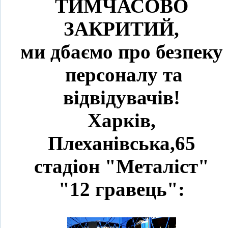
ТИМЧАСОВО
ЗАКРИТИЙ,
ми дбаємо про безпеку
персоналу та
відвідувачів!
Харків,
Плеханівська,65
стадіон "Металіст"
"12 гравець":