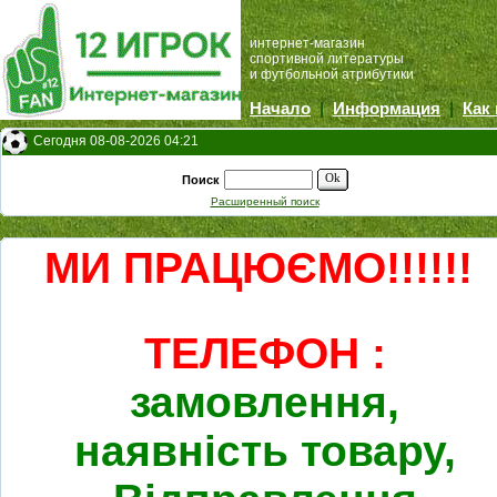
интернет-магазин
спортивной литературы
и футбольной атрибутики
Начало
|
Информация
|
Как
Сегодня 08-08-2026 04:21
Ok
Поиск
Расширенный поиск
МИ ПРАЦЮЄМО!!!!!!
ТЕЛЕФОН :
замовлення,
наявність товару,