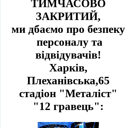
ТИМЧАСОВО
ЗАКРИТИЙ,
ми дбаємо про безпеку
персоналу та
відвідувачів!
Харків,
Плеханівська,65
стадіон "Металіст"
"12 гравець":