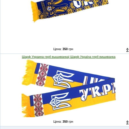
Цена:
350
грн
Шарф Украина герб вышиванка| Шарф Україна герб вишиванка
Цена:
350
грн