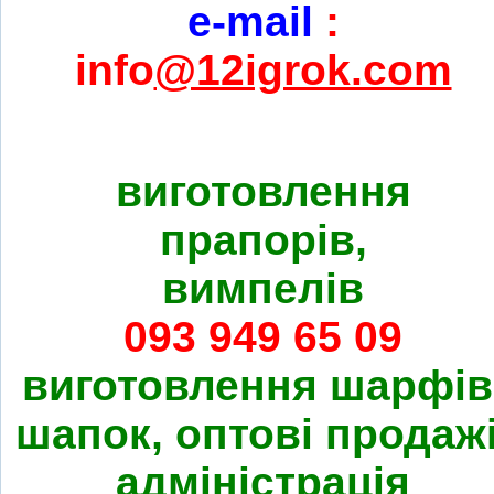
e-mail
:
info
@12igrok.com
виготовлення
прапорів,
вимпелів
093 949 65 09
виготовлення шарфів
шапок, оптові продажі
адміністрація