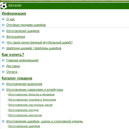
Каталог
Информация
О нас
Оптовые продажи шарфов
Изготовление шарфов
Фотогалерея
Что такое качественный футбольный шарф?
Шаблони шаликів | Шаблоны шарфов
Как купить?
Главная информация!
Доставка
Оплата
Каталог товаров
Изготовление вымпелов
Изготовление символики и атрибутики
-
Изготовление флагов и флажков
-
Изготовление значков и брелоков
-
Изготовление настенных часов
-
Изготовление посуды
-
Изготовление магнитов
Изготовление шарфов, шапок и спортивной одежды
-
Изготовление шарфов