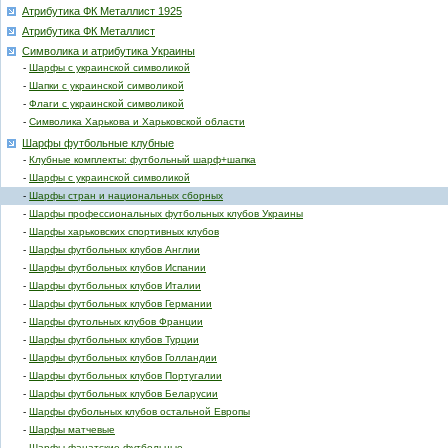
Атрибутика ФК Металлист 1925
Атрибутика ФК Металлист
Символика и атрибутика Украины
-
Шарфы с украинской символикой
-
Шапки с украинской символикой
-
Флаги с украинской символикой
-
Символика Харькова и Харьковской области
Шарфы футбольные клубные
-
Клубные комплекты: футбольный шарф+шапка
-
Шарфы с украинской символикой
-
Шарфы стран и национальных сборных
-
Шарфы профессиональных футбольных клубов Украины
-
Шарфы харьковских спортивных клубов
-
Шарфы футбольных клубов Англии
-
Шарфы футбольных клубов Испании
-
Шарфы футбольных клубов Италии
-
Шарфы футбольных клубов Германии
-
Шарфы футольных клубов Франции
-
Шарфы футбольных клубов Турции
-
Шарфы футбольных клубов Голландии
-
Шарфы футбольных клубов Португалии
-
Шарфы футбольных клубов Беларусии
-
Шарфы фубольных клубов остальной Европы
-
Шарфы матчевые
-
Шарфы фанатские футбольные