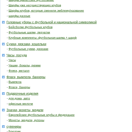
-
Шарфы уже несуществующих клубов
-
Шарфы клубов, которые сменили эмблему/название
-
шарфы разные
Головные уборы с футбольной и национальной символикой
-
Бейсболки футбольных клубов
-
Футбольные шапки, перчатки
-
Клубные комплекты :футбольная шапка + шарф
Сумки, рюкзаки, кошельки
-
Футбольные сумки, рюкзаки
Часы, посуда
-
Часы
-
Чашки, бокалы, рюмки
-
Фляги, металл
Флаги, вымпела, баннеры
-
Вымпела
-
Флаги, банеры
Подарочные изделия
-
для дома, авто
-
офисные мелочи
Значки, монеты, медали
-
Европейские футбольные клубы и федерации
-
Монеты, медали, кулоны
сувениры
-
Брелоки