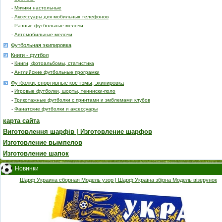
-
Мячики настольные
-
Аксессуары для мобильных телефонов
-
Разные футбольные мелочи
-
Автомобильные мелочи
Футбольная экипировка
Книги - футбол
-
Книги, фотоальбомы, статистика
-
Английские футбольные програмки
Футболки, спортивные костюмы, экипировка
-
Игровые футболки, шорты, тенниски-поло
-
Трикотажные футболки с принтами и эмблемами клубов
-
Фанатские футболки и аксессуары
карта сайта
Виготовлення шарфів | Изготовление шарфов
Изготовление вымпелов
Изготовление шапок
Новинки
Шарф Украина сборная Модель узор | Шарф Україна збірна Модель візерунок