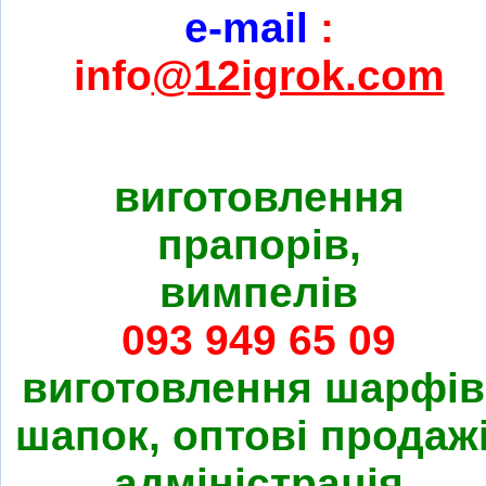
e-mail
:
info
@12igrok.com
виготовлення
прапорів,
вимпелів
093 949 65 09
виготовлення шарфів
шапок, оптові продажі
адміністрація