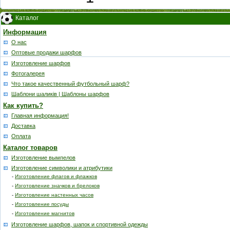
Каталог
Информация
О нас
Оптовые продажи шарфов
Изготовление шарфов
Фотогалерея
Что такое качественный футбольный шарф?
Шаблони шаликів | Шаблоны шарфов
Как купить?
Главная информация!
Доставка
Оплата
Каталог товаров
Изготовление вымпелов
Изготовление символики и атрибутики
-
Изготовление флагов и флажков
-
Изготовление значков и брелоков
-
Изготовление настенных часов
-
Изготовление посуды
-
Изготовление магнитов
Изготовление шарфов, шапок и спортивной одежды