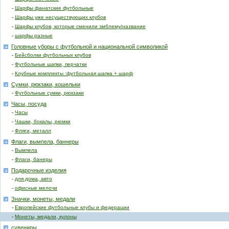
-
Шарфы фанатские футбольные
-
Шарфы уже несуществующих клубов
-
Шарфы клубов, которые сменили эмблему/название
-
шарфы разные
Головные уборы с футбольной и национальной символикой
-
Бейсболки футбольных клубов
-
Футбольные шапки, перчатки
-
Клубные комплекты :футбольная шапка + шарф
Сумки, рюкзаки, кошельки
-
Футбольные сумки, рюкзаки
Часы, посуда
-
Часы
-
Чашки, бокалы, рюмки
-
Фляги, металл
Флаги, вымпела, баннеры
-
Вымпела
-
Флаги, банеры
Подарочные изделия
-
для дома, авто
-
офисные мелочи
Значки, монеты, медали
-
Европейские футбольные клубы и федерации
-
Монеты, медали, кулоны
сувениры