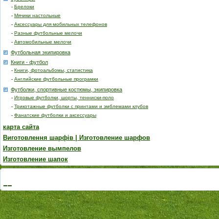
-
Брелоки
-
Мячики настольные
-
Аксессуары для мобильных телефонов
-
Разные футбольные мелочи
-
Автомобильные мелочи
Футбольная экипировка
Книги - футбол
-
Книги, фотоальбомы, статистика
-
Английские футбольные програмки
Футболки, спортивные костюмы, экипировка
-
Игровые футболки, шорты, тенниски-поло
-
Трикотажные футболки с принтами и эмблемами клубов
-
Фанатские футболки и аксессуары
карта сайта
Виготовлення шарфів | Изготовление шарфов
Изготовление вымпелов
Изготовление шапок