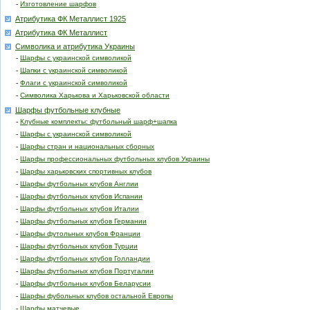
-
Изготовление шарфов
Атрибутика ФК Металлист 1925
Атрибутика ФК Металлист
Символика и атрибутика Украины
-
Шарфы с украинской символикой
-
Шапки с украинской символикой
-
Флаги с украинской символикой
-
Символика Харькова и Харьковской области
Шарфы футбольные клубные
-
Клубные комплекты: футбольный шарф+шапка
-
Шарфы с украинской символикой
-
Шарфы стран и национальных сборных
-
Шарфы профессиональных футбольных клубов Украины
-
Шарфы харьковских спортивных клубов
-
Шарфы футбольных клубов Англии
-
Шарфы футбольных клубов Испании
-
Шарфы футбольных клубов Италии
-
Шарфы футбольных клубов Германии
-
Шарфы футольных клубов Франции
-
Шарфы футбольных клубов Турции
-
Шарфы футбольных клубов Голландии
-
Шарфы футбольных клубов Португалии
-
Шарфы футбольных клубов Беларусии
-
Шарфы фубольных клубов остальной Европы
-
Шарфы матчевые