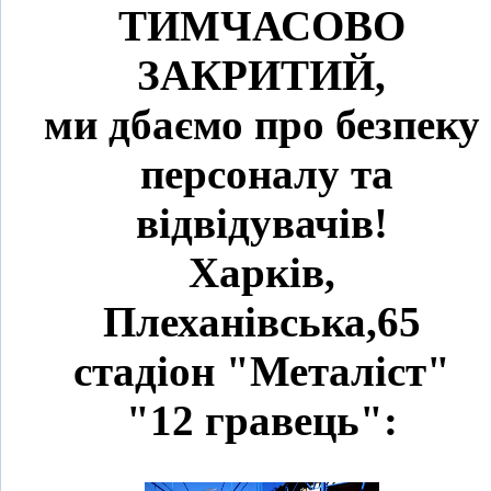
ТИМЧАСОВО
ЗАКРИТИЙ,
ми дбаємо про безпеку
персоналу та
відвідувачів!
Харків,
Плеханівська,65
стадіон "Металіст"
"12 гравець":