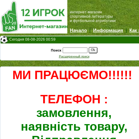
интернет-магазин
спортивной литературы
и футбольной атрибутики
Начало
|
Информация
|
Как
Сегодня 08-08-2026 00:59
Ok
Поиск
Расширенный поиск
МИ ПРАЦЮЄМО!!!!!!
ТЕЛЕФОН :
замовлення,
наявність товару,