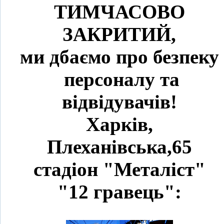
ТИМЧАСОВО
ЗАКРИТИЙ,
ми дбаємо про безпеку
персоналу та
відвідувачів!
Харків,
Плеханівська,65
стадіон "Металіст"
"12 гравець":