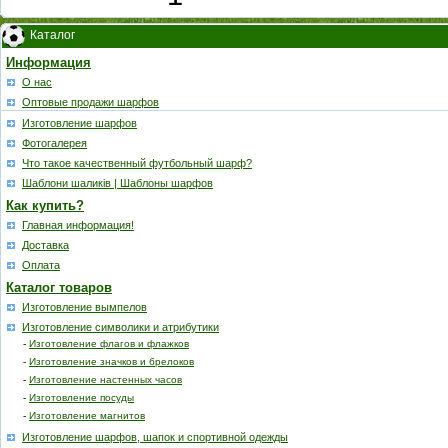
Каталог
Информация
О нас
Оптовые продажи шарфов
Изготовление шарфов
Фотогалерея
Что такое качественный футбольный шарф?
Шаблони шаликів | Шаблоны шарфов
Как купить?
Главная информация!
Доставка
Оплата
Каталог товаров
Изготовление вымпелов
Изготовление символики и атрибутики
-
Изготовление флагов и флажков
-
Изготовление значков и брелоков
-
Изготовление настенных часов
-
Изготовление посуды
-
Изготовление магнитов
Изготовление шарфов, шапок и спортивной одежды