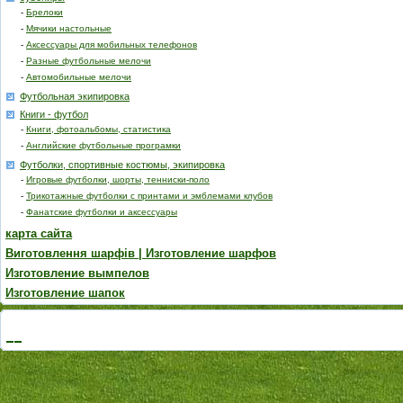
-
Брелоки
-
Мячики настольные
-
Аксессуары для мобильных телефонов
-
Разные футбольные мелочи
-
Автомобильные мелочи
Футбольная экипировка
Книги - футбол
-
Книги, фотоальбомы, статистика
-
Английские футбольные програмки
Футболки, спортивные костюмы, экипировка
-
Игровые футболки, шорты, тенниски-поло
-
Трикотажные футболки с принтами и эмблемами клубов
-
Фанатские футболки и аксессуары
карта сайта
Виготовлення шарфів | Изготовление шарфов
Изготовление вымпелов
Изготовление шапок