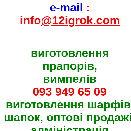
e-mail
:
info
@12igrok.com
виготовлення
прапорів,
вимпелів
093 949 65 09
виготовлення шарфів
шапок, оптові продажі
адміністрація