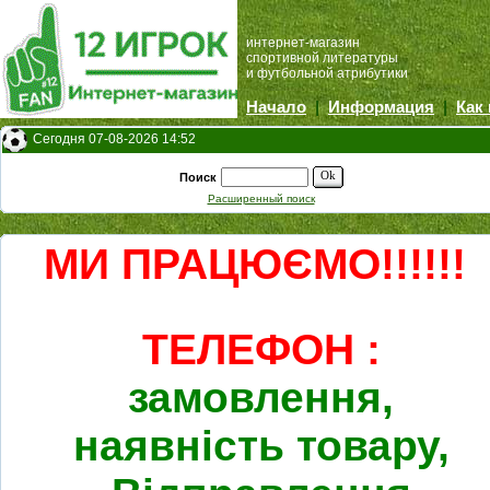
интернет-магазин
спортивной литературы
и футбольной атрибутики
Начало
|
Информация
|
Как
Сегодня 07-08-2026 14:52
Ok
Поиск
Расширенный поиск
МИ ПРАЦЮЄМО!!!!!!
ТЕЛЕФОН :
замовлення,
наявність товару,