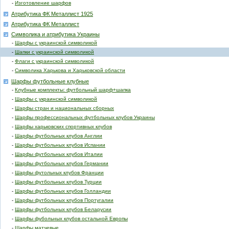
-
Изготовление шарфов
Атрибутика ФК Металлист 1925
Атрибутика ФК Металлист
Символика и атрибутика Украины
-
Шарфы с украинской символикой
-
Шапки с украинской символикой
-
Флаги с украинской символикой
-
Символика Харькова и Харьковской области
Шарфы футбольные клубные
-
Клубные комплекты: футбольный шарф+шапка
-
Шарфы с украинской символикой
-
Шарфы стран и национальных сборных
-
Шарфы профессиональных футбольных клубов Украины
-
Шарфы харьковских спортивных клубов
-
Шарфы футбольных клубов Англии
-
Шарфы футбольных клубов Испании
-
Шарфы футбольных клубов Италии
-
Шарфы футбольных клубов Германии
-
Шарфы футольных клубов Франции
-
Шарфы футбольных клубов Турции
-
Шарфы футбольных клубов Голландии
-
Шарфы футбольных клубов Португалии
-
Шарфы футбольных клубов Беларусии
-
Шарфы фубольных клубов остальной Европы
-
Шарфы матчевые