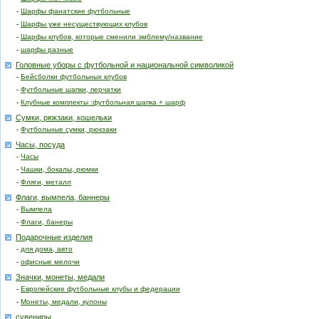
-
Шарфы фанатские футбольные
-
Шарфы уже несуществующих клубов
-
Шарфы клубов, которые сменили эмблему/название
-
шарфы разные
Головные уборы с футбольной и национальной символикой
-
Бейсболки футбольных клубов
-
Футбольные шапки, перчатки
-
Клубные комплекты :футбольная шапка + шарф
Сумки, рюкзаки, кошельки
-
Футбольные сумки, рюкзаки
Часы, посуда
-
Часы
-
Чашки, бокалы, рюмки
-
Фляги, металл
Флаги, вымпела, баннеры
-
Вымпела
-
Флаги, банеры
Подарочные изделия
-
для дома, авто
-
офисные мелочи
Значки, монеты, медали
-
Европейские футбольные клубы и федерации
-
Монеты, медали, кулоны
сувениры