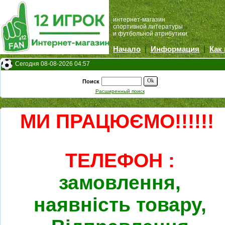
интернет-магазин
спортивной литературы
и футбольной атрибутики
Начало
|
Информация
|
Как
Сегодня 08-08-2026 04:57
Ok
Поиск
Расширенный поиск
МИ ПРАЦЮЄМО!!!!!!
ТЕЛЕФОН :
замовлення,
наявність товару,