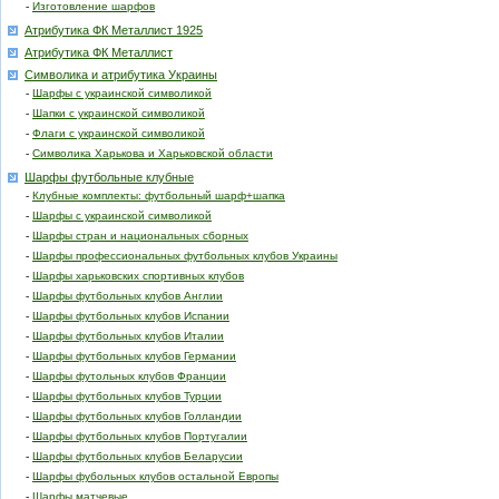
-
Изготовление шарфов
Атрибутика ФК Металлист 1925
Атрибутика ФК Металлист
Символика и атрибутика Украины
-
Шарфы с украинской символикой
-
Шапки с украинской символикой
-
Флаги с украинской символикой
-
Символика Харькова и Харьковской области
Шарфы футбольные клубные
-
Клубные комплекты: футбольный шарф+шапка
-
Шарфы с украинской символикой
-
Шарфы стран и национальных сборных
-
Шарфы профессиональных футбольных клубов Украины
-
Шарфы харьковских спортивных клубов
-
Шарфы футбольных клубов Англии
-
Шарфы футбольных клубов Испании
-
Шарфы футбольных клубов Италии
-
Шарфы футбольных клубов Германии
-
Шарфы футольных клубов Франции
-
Шарфы футбольных клубов Турции
-
Шарфы футбольных клубов Голландии
-
Шарфы футбольных клубов Португалии
-
Шарфы футбольных клубов Беларусии
-
Шарфы фубольных клубов остальной Европы
-
Шарфы матчевые