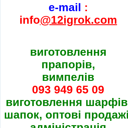
e-mail
:
info
@12igrok.com
виготовлення
прапорів,
вимпелів
093 949 65 09
виготовлення шарфів
шапок, оптові продажі
адміністрація