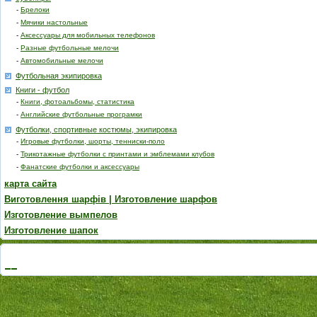
-
Брелоки
-
Мячики настольные
-
Аксессуары для мобильных телефонов
-
Разные футбольные мелочи
-
Автомобильные мелочи
Футбольная экипировка
Книги - футбол
-
Книги, фотоальбомы, статистика
-
Английские футбольные програмки
Футболки, спортивные костюмы, экипировка
-
Игровые футболки, шорты, тенниски-поло
-
Трикотажные футболки с принтами и эмблемами клубов
-
Фанатские футболки и аксессуары
карта сайта
Виготовлення шарфів | Изготовление шарфов
Изготовление вымпелов
Изготовление шапок