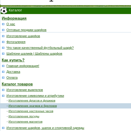
Каталог
Информация
О нас
Оптовые продажи шарфов
Изготовление шарфов
Фотогалерея
Что такое качественный футбольный шарф?
Шаблони шаликів | Шаблоны шарфов
Как купить?
Главная информация!
Доставка
Оплата
Каталог товаров
Изготовление вымпелов
Изготовление символики и атрибутики
-
Изготовление флагов и флажков
-
Изготовление значков и брелоков
-
Изготовление настенных часов
-
Изготовление посуды
-
Изготовление магнитов
Изготовление шарфов, шапок и спортивной одежды