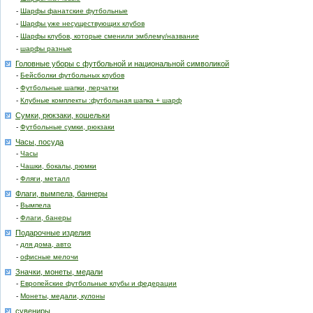
-
Шарфы фанатские футбольные
-
Шарфы уже несуществующих клубов
-
Шарфы клубов, которые сменили эмблему/название
-
шарфы разные
Головные уборы с футбольной и национальной символикой
-
Бейсболки футбольных клубов
-
Футбольные шапки, перчатки
-
Клубные комплекты :футбольная шапка + шарф
Сумки, рюкзаки, кошельки
-
Футбольные сумки, рюкзаки
Часы, посуда
-
Часы
-
Чашки, бокалы, рюмки
-
Фляги, металл
Флаги, вымпела, баннеры
-
Вымпела
-
Флаги, банеры
Подарочные изделия
-
для дома, авто
-
офисные мелочи
Значки, монеты, медали
-
Европейские футбольные клубы и федерации
-
Монеты, медали, кулоны
сувениры