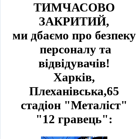
ТИМЧАСОВО
ЗАКРИТИЙ,
ми дбаємо про безпеку
персоналу та
відвідувачів!
Харків,
Плеханівська,65
стадіон "Металіст"
"12 гравець":