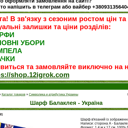
о оформляти замовлення на сайті?
то напішить в телеграм або вайбер +38093135640
га! В зв'язку з сезоним ростом цін та
уальні залишки та ціни розділів:
РФИ
ЛОВНІ УБОРИ
МПЕЛА
АЧКИ
ивиться та замовляйте виключно на но
ps://shop.12igrok.com
»
Каталог товаров
»
Символика и атрибутика Украины
Шарф Балаклея - Україна
91
Шарф в'язаний із зображення
Написи: сторона А - Балаклея
Формат: 1,4 м х 17 см, 100%