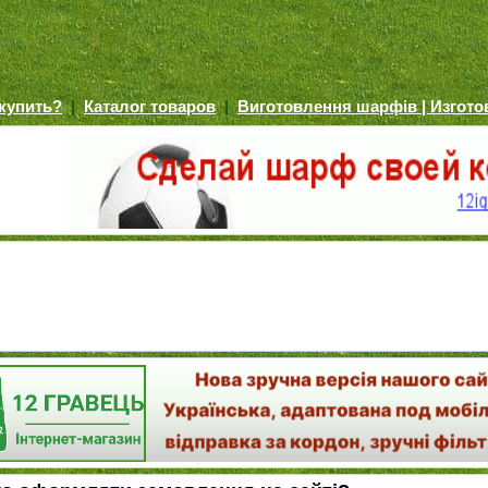
 купить?
|
Каталог товаров
|
Виготовлення шарфів | Изгот