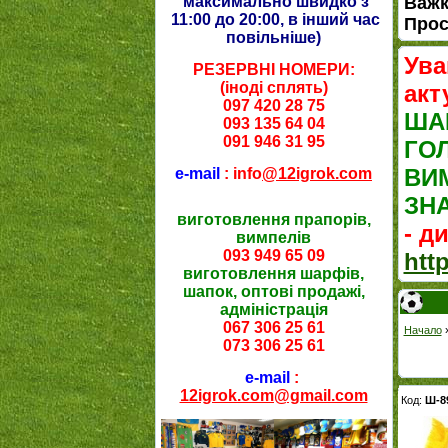
максимально швидко з
Важк
11:00 до 20:00, в інший час
Прос
повільніше
)
Ува
РЕЗЕРВНІ НОМЕРИ:
(іноді сплять)
акт
097 420 28 75
ША
093 135 64 04
091 946 31 95
ГО
ВИ
e-mail
: info
@12igrok.com
ЗН
виготовлення прапорів,
- д
вимпелів
093 949 65 09
htt
виготовлення шарфів,
шапок, оптові продажі,
адміністрація
067 306 25 61
Начало
073 306 25 61
e-mail
:
12igrok.com@gmail.com
Код:
Ш-8