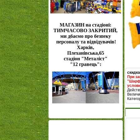
МАГАЗИН на стадіоні:
ТИМЧАСОВО ЗАКРИТИЙ,
ми дбаємо про безпеку
персоналу та відвідувачів!
Харків,
Плеханівська,65
стадіон "Металіст"
"12 гравець":
скидка
При за
"Шарфы
услови
Действ
Величи
Катего