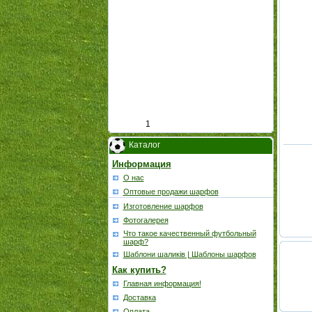
1
Каталог
Информация
О нас
Оптовые продажи шарфов
Изготовление шарфов
Фотогалерея
Что такое качественный футбольный
шарф?
Шаблони шаликів | Шаблоны шарфов
Как купить?
Главная информация!
Доставка
Оплата