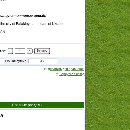
ействуют оптовые цены!!!
 the city of Balakleya and team of Ukraine.
PAN.
-
+
Купить
тво:
Общая сумма:
Добавить для сравнения
Вернуться назад
Связные разделы
на