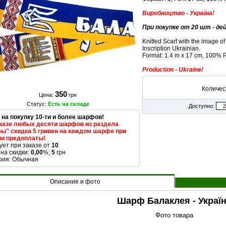
Виробництво - Україна!
При покупке от 20 шт - д
Knitted Scarf with the image of
Inscription Ukrainian.
Format: 1.4 m x 17 cm, 100% 
Production - Ukraine!
Количес
350
Цена:
грн
Статус:
Есть на складе
Доступно:
 на покупку 10-ти и более шарфов!
казе любых десяти шарфов из раздела
" скидка 5 гривен на каждом шарфе при
и предоплаты!
ует при заказе от
10
на скидки:
0,00
%;
5
грн
рия: Обычная
Описание и фото
Шарф Балаклея - Украї
Фото товара