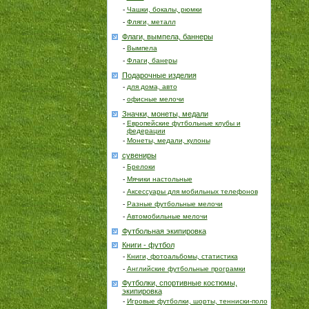
-
Чашки, бокалы, рюмки
-
Фляги, металл
Флаги, вымпела, баннеры
-
Вымпела
-
Флаги, банеры
Подарочные изделия
-
для дома, авто
-
офисные мелочи
Значки, монеты, медали
-
Европейские футбольные клубы и
федерации
-
Монеты, медали, кулоны
сувениры
-
Брелоки
-
Мячики настольные
-
Аксессуары для мобильных телефонов
-
Разные футбольные мелочи
-
Автомобильные мелочи
Футбольная экипировка
Книги - футбол
-
Книги, фотоальбомы, статистика
-
Английские футбольные програмки
Футболки, спортивные костюмы,
экипировка
-
Игровые футболки, шорты, тенниски-поло