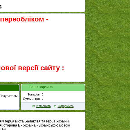
4
 переобліком -
вої версії сайту :
Ваша корзина
Товаров:
Покупатель:
Сумма, грн:
Изменить
Оформить
м герба міста Балаклея та герба України.
, сторона Б - Україна - українською мовою
 ПАН.