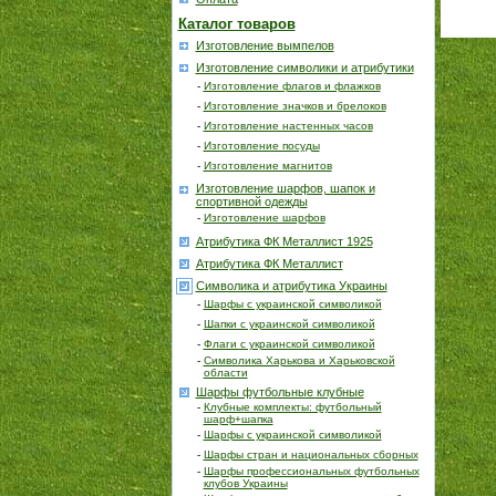
Каталог товаров
Изготовление вымпелов
Изготовление символики и атрибутики
-
Изготовление флагов и флажков
-
Изготовление значков и брелоков
-
Изготовление настенных часов
-
Изготовление посуды
-
Изготовление магнитов
Изготовление шарфов, шапок и
спортивной одежды
-
Изготовление шарфов
Атрибутика ФК Металлист 1925
Атрибутика ФК Металлист
Символика и атрибутика Украины
-
Шарфы с украинской символикой
-
Шапки с украинской символикой
-
Флаги с украинской символикой
-
Символика Харькова и Харьковской
области
Шарфы футбольные клубные
-
Клубные комплекты: футбольный
шарф+шапка
-
Шарфы с украинской символикой
-
Шарфы стран и национальных сборных
-
Шарфы профессиональных футбольных
клубов Украины