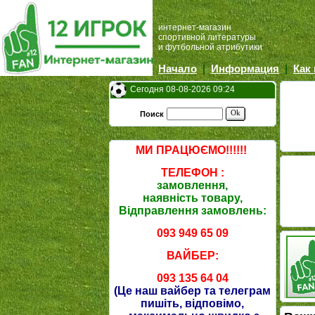
интернет-магазин
спортивной литературы
и футбольной атрибутики
Начало
|
Информация
|
Как
Сегодня 08-08-2026 09:24
Ok
Поиск
МИ ПРАЦЮЄМО!!!!!!
ТЕЛЕФОН :
замовлення,
наявність товару,
Відправлення замовлень:
093 949 65 09
ВАЙБЕР:
093 135 64 04
(Це наш вайбер та телеграм
пишіть, відповімо,