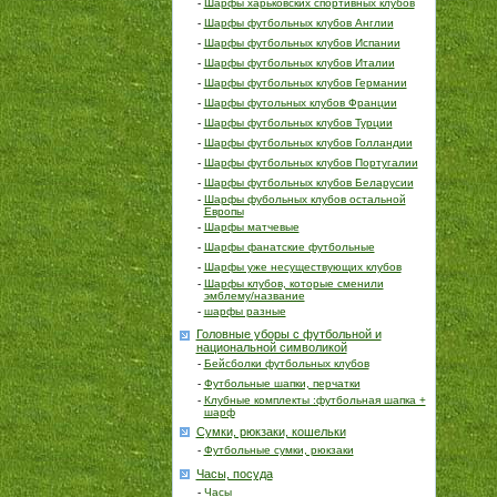
-
Шарфы харьковских спортивных клубов
-
Шарфы футбольных клубов Англии
-
Шарфы футбольных клубов Испании
-
Шарфы футбольных клубов Италии
-
Шарфы футбольных клубов Германии
-
Шарфы футольных клубов Франции
-
Шарфы футбольных клубов Турции
-
Шарфы футбольных клубов Голландии
-
Шарфы футбольных клубов Португалии
-
Шарфы футбольных клубов Беларусии
-
Шарфы фубольных клубов остальной
Европы
-
Шарфы матчевые
-
Шарфы фанатские футбольные
-
Шарфы уже несуществующих клубов
-
Шарфы клубов, которые сменили
эмблему/название
-
шарфы разные
Головные уборы с футбольной и
национальной символикой
-
Бейсболки футбольных клубов
-
Футбольные шапки, перчатки
-
Клубные комплекты :футбольная шапка +
шарф
Сумки, рюкзаки, кошельки
-
Футбольные сумки, рюкзаки
Часы, посуда
-
Часы