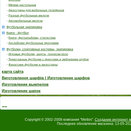
-
Мячики настольные
-
Аксессуары для мобильных телефонов
-
Разные футбольные мелочи
-
Автомобильные мелочи
Футбольная экипировка
Книги - футбол
-
Книги, фотоальбомы, статистика
-
Английские футбольные програмки
Футболки, спортивные костюмы, экипировка
-
Игровые футболки, шорты, тенниски-поло
-
Трикотажные футболки с принтами и эмблемами клубов
-
Фанатские футболки и аксессуары
карта сайта
Виготовлення шарфів | Изготовление шарфов
Изготовление вымпелов
Изготовление шапок
Copyright © 2002-2008 компания "Melbis".
Создание интернет м
Последнее обновление магазина: 13-05-202