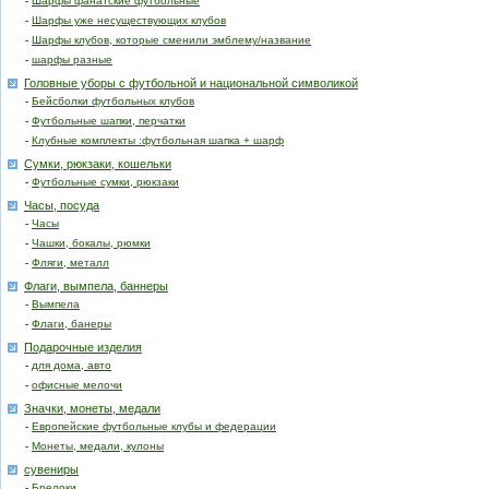
-
Шарфы фанатские футбольные
-
Шарфы уже несуществующих клубов
-
Шарфы клубов, которые сменили эмблему/название
-
шарфы разные
Головные уборы с футбольной и национальной символикой
-
Бейсболки футбольных клубов
-
Футбольные шапки, перчатки
-
Клубные комплекты :футбольная шапка + шарф
Сумки, рюкзаки, кошельки
-
Футбольные сумки, рюкзаки
Часы, посуда
-
Часы
-
Чашки, бокалы, рюмки
-
Фляги, металл
Флаги, вымпела, баннеры
-
Вымпела
-
Флаги, банеры
Подарочные изделия
-
для дома, авто
-
офисные мелочи
Значки, монеты, медали
-
Европейские футбольные клубы и федерации
-
Монеты, медали, кулоны
сувениры
-
Брелоки