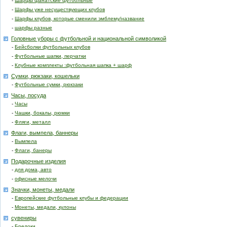
-
Шарфы фанатские футбольные
-
Шарфы уже несуществующих клубов
-
Шарфы клубов, которые сменили эмблему/название
-
шарфы разные
Головные уборы с футбольной и национальной символикой
-
Бейсболки футбольных клубов
-
Футбольные шапки, перчатки
-
Клубные комплекты :футбольная шапка + шарф
Сумки, рюкзаки, кошельки
-
Футбольные сумки, рюкзаки
Часы, посуда
-
Часы
-
Чашки, бокалы, рюмки
-
Фляги, металл
Флаги, вымпела, баннеры
-
Вымпела
-
Флаги, банеры
Подарочные изделия
-
для дома, авто
-
офисные мелочи
Значки, монеты, медали
-
Европейские футбольные клубы и федерации
-
Монеты, медали, кулоны
сувениры
-
Брелоки