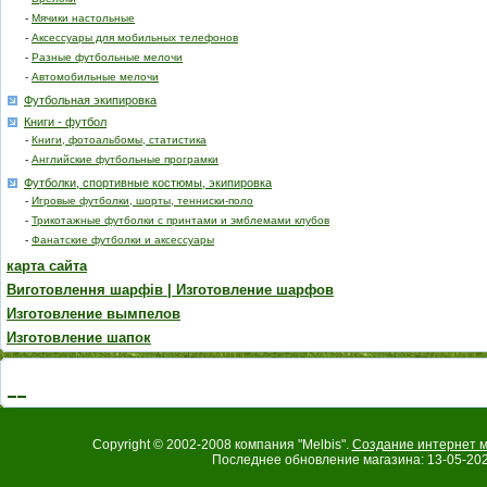
-
Мячики настольные
-
Аксессуары для мобильных телефонов
-
Разные футбольные мелочи
-
Автомобильные мелочи
Футбольная экипировка
Книги - футбол
-
Книги, фотоальбомы, статистика
-
Английские футбольные програмки
Футболки, спортивные костюмы, экипировка
-
Игровые футболки, шорты, тенниски-поло
-
Трикотажные футболки с принтами и эмблемами клубов
-
Фанатские футболки и аксессуары
карта сайта
Виготовлення шарфів | Изготовление шарфов
Изготовление вымпелов
Изготовление шапок
Copyright © 2002-2008 компания "Melbis".
Создание интернет м
Последнее обновление магазина: 13-05-202