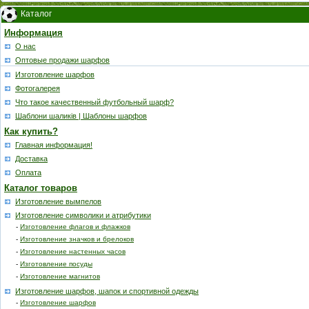
Каталог
Информация
О нас
Оптовые продажи шарфов
Изготовление шарфов
Фотогалерея
Что такое качественный футбольный шарф?
Шаблони шаликів | Шаблоны шарфов
Как купить?
Главная информация!
Доставка
Оплата
Каталог товаров
Изготовление вымпелов
Изготовление символики и атрибутики
-
Изготовление флагов и флажков
-
Изготовление значков и брелоков
-
Изготовление настенных часов
-
Изготовление посуды
-
Изготовление магнитов
Изготовление шарфов, шапок и спортивной одежды
-
Изготовление шарфов