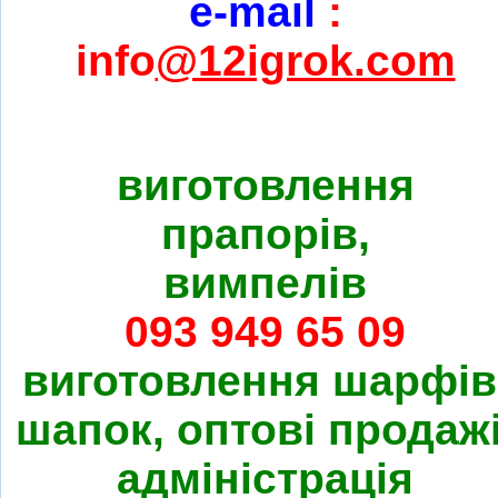
e-mail
:
info
@12igrok.com
виготовлення
прапорів,
вимпелів
093 949 65 09
виготовлення шарфів
шапок, оптові продажі
адміністрація