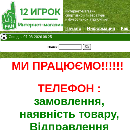
интернет-магазин
спортивной литературы
и футбольной атрибутики
Начало
|
Информация
|
Как
Сегодня 07-08-2026 08:25
Ok
Поиск
МИ ПРАЦЮЄМО!!!!!!
ТЕЛЕФОН :
замовлення,
наявність товару,
Відправлення