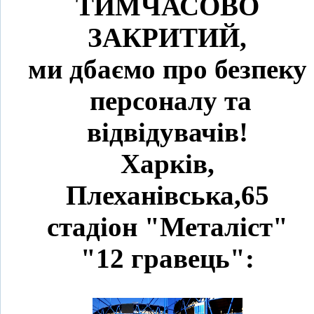
ТИМЧАСОВО
ЗАКРИТИЙ,
ми дбаємо про безпеку
персоналу та
відвідувачів!
Харків,
Плеханівська,65
стадіон "Металіст"
"12 гравець":