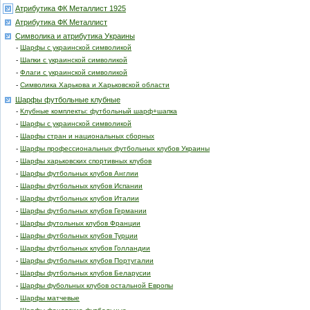
Атрибутика ФК Металлист 1925
Атрибутика ФК Металлист
Символика и атрибутика Украины
-
Шарфы с украинской символикой
-
Шапки с украинской символикой
-
Флаги с украинской символикой
-
Символика Харькова и Харьковской области
Шарфы футбольные клубные
-
Клубные комплекты: футбольный шарф+шапка
-
Шарфы с украинской символикой
-
Шарфы стран и национальных сборных
-
Шарфы профессиональных футбольных клубов Украины
-
Шарфы харьковских спортивных клубов
-
Шарфы футбольных клубов Англии
-
Шарфы футбольных клубов Испании
-
Шарфы футбольных клубов Италии
-
Шарфы футбольных клубов Германии
-
Шарфы футольных клубов Франции
-
Шарфы футбольных клубов Турции
-
Шарфы футбольных клубов Голландии
-
Шарфы футбольных клубов Португалии
-
Шарфы футбольных клубов Беларусии
-
Шарфы фубольных клубов остальной Европы
-
Шарфы матчевые