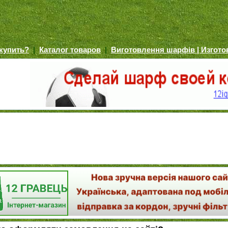
 купить?
|
Каталог товаров
|
Виготовлення шарфів | Изгот