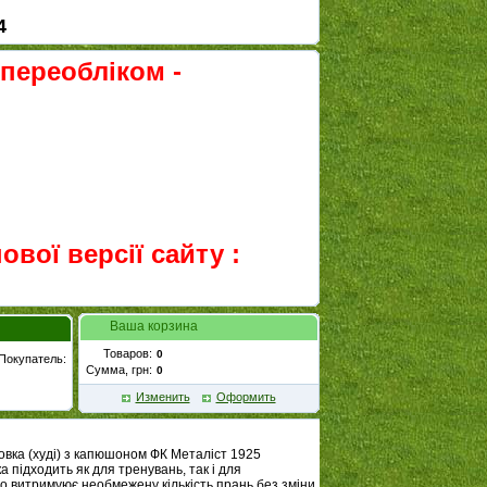
4
 переобліком -
вої версії сайту :
Ваша корзина
Товаров:
Покупатель:
Сумма, грн:
Изменить
Оформить
вка (худі) з капюшоном ФК Металіст 1925
ка підходить як для тренувань, так і для
о витримуює необмежену кількість прань без зміни