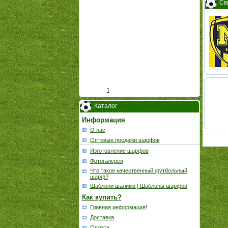
Св
1
Каталог
Информация
О нас
Оптовые продажи шарфов
Изготовление шарфов
Фотогалерея
Что такое качественный футбольный
шарф?
Шаблони шаликів | Шаблоны шарфов
Как купить?
Главная информация!
Доставка
Оплата