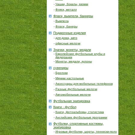
-
Чашки, бокалы, рюмки
-
Фляги, металл
Флаги, вымпела, баннеры
-
Вымпела
-
Флаги, банеры
Подарочные изделия
-
для дома, авто
-
офисные мелочи
Значки, монеты, медали
-
Европейские футбольные клубы и
федерации
-
Монеты, медали, кулоны
сувениры
-
Брелоки
-
Мячики настольные
-
Аксессуары для мобильных телефонов
-
Разные футбольные мелочи
-
Автомобильные мелочи
Футбольная экипировка
Книги - футбол
-
Книги, фотоальбомы, статистика
-
Английские футбольные програмки
Футболки, спортивные костюмы,
экипировка
-
Игровые футболки, шорты, тенниски-поло