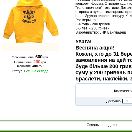
кольору і форми. Стильне худі (т
"толстовочного" текстилю. Деталі
сторона з пухнастим ворсом, пря
пояс. Зручна кишеня-кенгуру. Кол
Размеры на ;
3-4 года - 200 гривен
5-6 лет - 250 гривен
Виробництво: JHK Бангладеш
Увага!
Весняна акція!
Кожен, хто до 31 бе
600
Обычная цена:
грн
замовлення на цей т
200
Новая цена:
грн
буде більше 200 гри
Экономия:
400
грн!
Статус:
Есть на складе
суму у 200 гривень п
браслети, наклейки, 
Количеств
Доступно:
Связные разделы