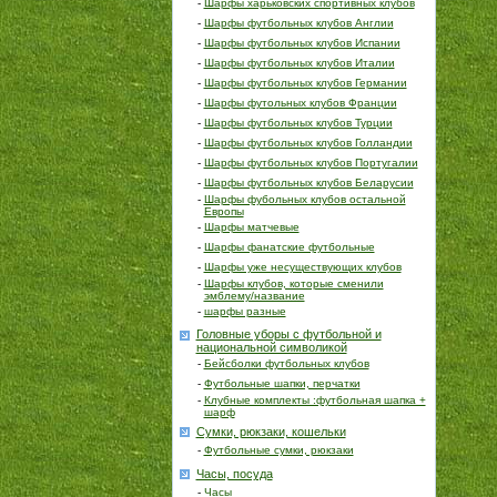
-
Шарфы харьковских спортивных клубов
-
Шарфы футбольных клубов Англии
-
Шарфы футбольных клубов Испании
-
Шарфы футбольных клубов Италии
-
Шарфы футбольных клубов Германии
-
Шарфы футольных клубов Франции
-
Шарфы футбольных клубов Турции
-
Шарфы футбольных клубов Голландии
-
Шарфы футбольных клубов Португалии
-
Шарфы футбольных клубов Беларусии
-
Шарфы фубольных клубов остальной
Европы
-
Шарфы матчевые
-
Шарфы фанатские футбольные
-
Шарфы уже несуществующих клубов
-
Шарфы клубов, которые сменили
эмблему/название
-
шарфы разные
Головные уборы с футбольной и
национальной символикой
-
Бейсболки футбольных клубов
-
Футбольные шапки, перчатки
-
Клубные комплекты :футбольная шапка +
шарф
Сумки, рюкзаки, кошельки
-
Футбольные сумки, рюкзаки
Часы, посуда
-
Часы