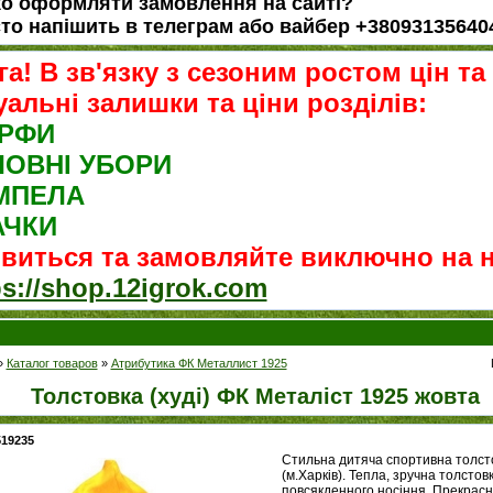
о оформляти замовлення на сайті?
то напішить в телеграм або вайбер +38093135640
га! В зв'язку з сезоним ростом цін та
уальні залишки та ціни розділів:
РФИ
ЛОВНІ УБОРИ
МПЕЛА
АЧКИ
ивиться та замовляйте виключно на но
ps://shop.12igrok.com
»
Каталог товаров
»
Атрибутика ФК Металлист 1925
Толстовка (худі) ФК Металіст 1925 жовта
519235
Стильна дитяча спортивна толсто
(м.Харків). Тепла, зручна толстов
повсякденного носіння. Прекрасн