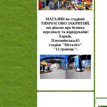
МАГАЗИН на стадіоні:
ТИМЧАСОВО ЗАКРИТИЙ,
ми дбаємо про безпеку
персоналу та відвідувачів!
Харків,
Плеханівська,65
стадіон "Металіст"
"12 гравець":