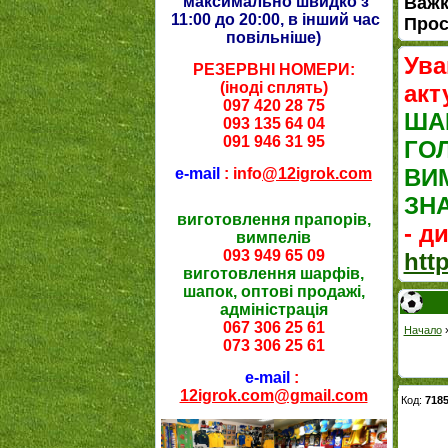
максимально швидко з
Важк
11:00 до 20:00, в інший час
Прос
повільніше
)
Ува
РЕЗЕРВНІ НОМЕРИ:
(іноді сплять)
акт
097 420 28 75
ША
093 135 64 04
091 946 31 95
ГО
ВИ
e-mail
: info
@12igrok.com
ЗН
виготовлення прапорів,
- д
вимпелів
093 949 65 09
htt
виготовлення шарфів,
шапок, оптові продажі,
адміністрація
067 306 25 61
Начало
073 306 25 61
e-mail
:
12igrok.com@gmail.com
Код:
718