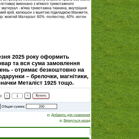
олстовка) виконано з м'якого трикотажного
: матеріал - м'яка трикотажна тканина, внутрішня
мий крій, капюшон з вшитою підкладкою.Манжети,
ір: жовтий Матеріал: 60% -поліестер, 40% -котон
резня 2025 року оформить
овар та вся сума замовлення
вень - отримає безкоштовно на
одарунки – брелочки, магнітики,
значки Металіст 1925 тощо.
-
+
Купить
о:
Общая сумма:
Добавить для сравнения
Вернуться назад