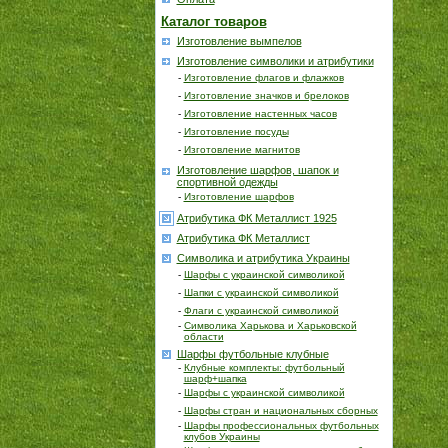
Каталог товаров
Изготовление вымпелов
Изготовление символики и атрибутики
-
Изготовление флагов и флажков
-
Изготовление значков и брелоков
-
Изготовление настенных часов
-
Изготовление посуды
-
Изготовление магнитов
Изготовление шарфов, шапок и
спортивной одежды
-
Изготовление шарфов
Атрибутика ФК Металлист 1925
Атрибутика ФК Металлист
Символика и атрибутика Украины
-
Шарфы с украинской символикой
-
Шапки с украинской символикой
-
Флаги с украинской символикой
-
Символика Харькова и Харьковской
области
Шарфы футбольные клубные
-
Клубные комплекты: футбольный
шарф+шапка
-
Шарфы с украинской символикой
-
Шарфы стран и национальных сборных
-
Шарфы профессиональных футбольных
клубов Украины