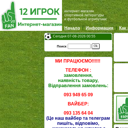
интернет-магазин
спортивной литературы
и футбольной атрибутики
Начало
|
Информация
|
Как
Сегодня 07-08-2026 00:55
Ok
Поиск
МИ ПРАЦЮЄМО!!!!!!
ТЕЛЕФОН :
замовлення,
наявність товару,
Відправлення замовлень:
093 949 65 09
ВАЙБЕР:
093 135 64 04
(Це наш вайбер та телеграм
пишіть, відповімо,